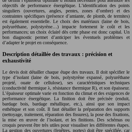
de définir l’épaisseur optimale d’isolant nécessaire pour atteindre les
objectifs de performance énergétique. L’identification des points
singuliers (ouvertures, angles, pentes, zones d’ombre) et des
contraintes spécifiques (présence d’amiante, de plomb, de termites)
est également essentielle. Le choix des matériaux (laine de bois,
polyuréthane, polystyrène…) impacte fortement le coût et les
performances; un choix éclairé dès cette phase est donc capital. Un
bon diagnostic permet d’anticiper les éventuels problèmes et
d’adapter le projet en conséquence.
Description détaillée des travaux : précision et
exhaustivité
Le devis doit détailler chaque étape des travaux. Il doit spécifier le
type d’isolant (laine de bois, polystyrène expansé, polyuréthane
projeté, ouate de cellulose), ses caractéristiques techniques
(conductivité thermique λ, résistance thermique R), et son épaisseur.
L’épaisseur optimale varie en fonction du climat et des exigences de
performance énergétique. La finition doit être précisée (enduit,
bardage bois, bardage métallique, etc.), ainsi que son impact
esthétique et son coût. Il faut détailler la préparation des supports
(nettoyage, traitement, réparation des fissures), la pose des fixations,
la mise en œuvre de l’isolant, et les finitions. Des schémas ou
croquis peuvent être très utiles pour visualiser les différentes étapes.
La gestion des ouvertures (fenêtres, portes) doit être spécifiée, car