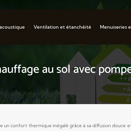
 acoustique
Ventilation et étanchéité
Menuiseries e
auffage au sol avec pompe
re un confort thermique inégalé grâce à sa diffusion douce e