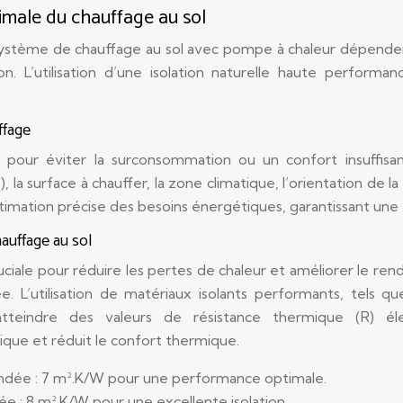
imale du chauffage au sol
 système de chauffage au sol avec pompe à chaleur dépendent
on. L’utilisation d’une isolation naturelle haute perform
ffage
our éviter la surconsommation ou un confort insuffisant.
, la surface à chauffer, la zone climatique, l’orientation de la
mation précise des besoins énergétiques, garantissant une 
hauffage au sol
iale pour réduire les pertes de chaleur et améliorer le ren
. L’utilisation de matériaux isolants performants, tels qu
teindre des valeurs de résistance thermique (R) él
ue et réduit le confort thermique.
dée : 7 m².K/W pour une performance optimale.
 : 8 m².K/W pour une excellente isolation.