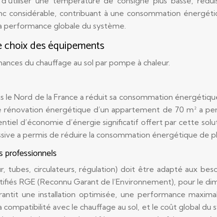
’utiliser une température de consigne plus basse, rédu
onc considérable, contribuant à une consommation énergétiqu
a performance globale du système.
le choix des équipements
mances du chauffage au sol par pompe à chaleur.
ns le Nord de la France a réduit sa consommation énergétique
Une rénovation énergétique d’un appartement de 70 m² a p
tiel d’économie d’énergie significatif offert par cette solu
sive a permis de réduire la consommation énergétique de p
s professionnels
tubes, circulateurs, régulation) doit être adapté aux besoin
ertifiés RGE (Reconnu Garant de l’Environnement), pour le dim
rantit une installation optimisée, une performance maxim
compatibilité avec le chauffage au sol, et le coût global du