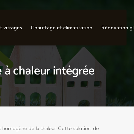
t vitrages
Chauffage et climatisation
Rénovation g
 à chaleur intégrée
t homogène de la chaleur. Cette solution, de