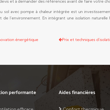
devis et à demander des références avant de faire votre cho
u sol avec pompe à chaleur intégrée est un investissement 
 de l’environnement. En intégrant une isolation naturell
rénovation énergétique
Prix et techniques d’isolat
tion performante
Aides financières
tilation efficace
Confort thermique