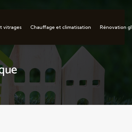
t vitrages
Chauffage et climatisation
Rénovation g
ique