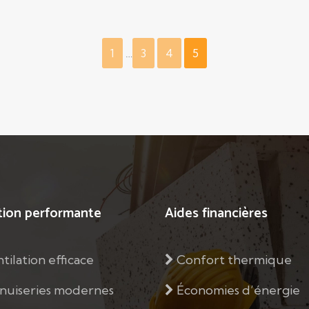
1
…
3
4
5
tion performante
Aides financières
tilation efficace
Confort thermique
uiseries modernes
Économies d’énergie